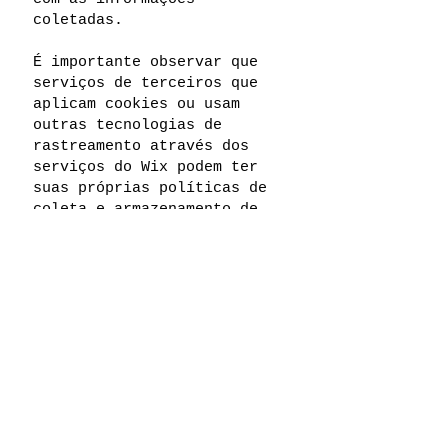
coletadas.
É importante observar que
serviços de terceiros que
aplicam cookies ou usam
outras tecnologias de
rastreamento através dos
serviços do Wix podem ter
suas próprias políticas de
coleta e armazenamento de
informações. Como esses são
serviços externos, essas
práticas não são cobertas
pela Política de Privacidade
do Wix.
Para saber mais a respeito,
confira o nosso
artigo
.